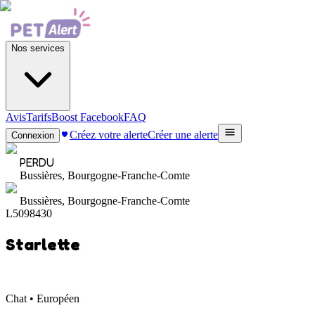
Nos services
Avis
Tarifs
Boost Facebook
FAQ
Créez votre alerte
Créer une alerte
Connexion
PERDU
Bussières, Bourgogne-Franche-Comte
Bussières, Bourgogne-Franche-Comte
L5098430
Starlette
Chat • Européen