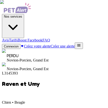
Nos services
Avis
Tarifs
Boost Facebook
FAQ
Créez votre alerte
Créer une alerte
Connexion
PERDU
Novion-Porcien, Grand Est
Novion-Porcien, Grand Est
L3145393
Raven et Umy
Chien • Beagle