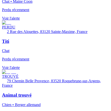
Chat • Maine Coon
Perdu récemment
Voir l'alerte
PERDU
2 Rue des Alouettes, 83120 Sainte-Maxime, France
Titi
Chat
Perdu récemment
Voir l'alerte
TROUVÉ
79 Chemin Belle Provence, 83520 Roquebrune-sur-Argens,
France
Animal trouvé
Chien • Berger allemand