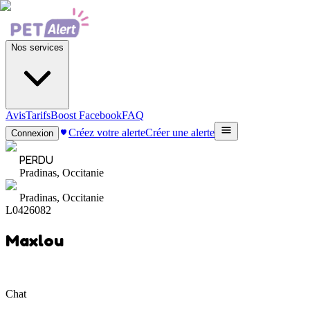
Nos services
Avis
Tarifs
Boost Facebook
FAQ
Créez votre alerte
Créer une alerte
Connexion
PERDU
Pradinas, Occitanie
Pradinas, Occitanie
L0426082
Maxlou
Chat