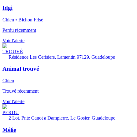
Idgi
Chien • Bichon Frisé
Perdu récemment
Voir l'alerte
TROUVÉ
Résidence Les Cerisiers, Lamentin 97129, Guadeloupe
Animal trouvé
Chien
Trouvé récemment
Voir l'alerte
PERDU
2 Lot. Pnte Canot a Dampierre, Le Gosier, Guadeloupe
Mélie