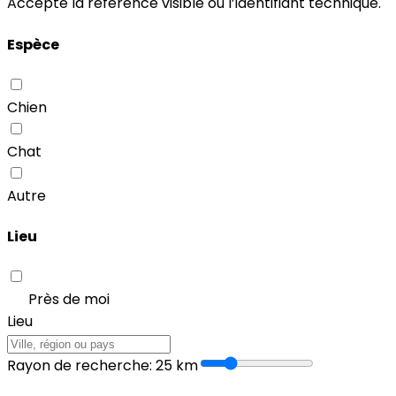
Accepte la référence visible ou l’identifiant technique.
Espèce
Chien
Chat
Autre
Lieu
Près de moi
Lieu
Rayon de recherche
:
25
km