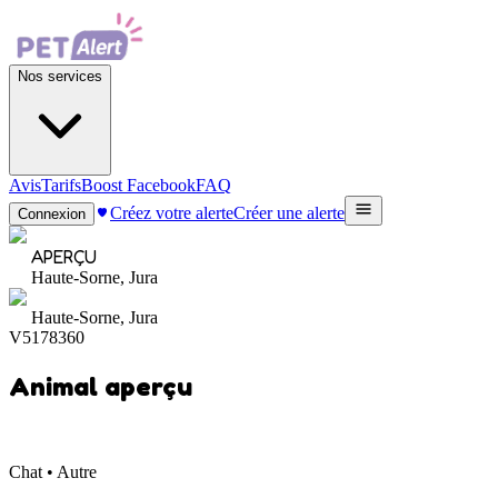
Nos services
Avis
Tarifs
Boost Facebook
FAQ
Créez votre alerte
Créer une alerte
Connexion
APERÇU
Haute-Sorne, Jura
Haute-Sorne, Jura
V5178360
Animal aperçu
Chat • Autre