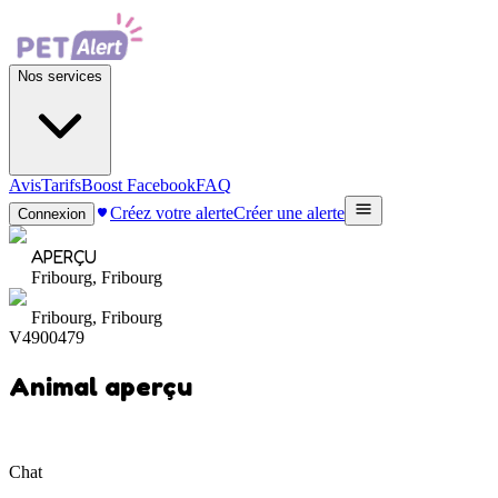
Nos services
Avis
Tarifs
Boost Facebook
FAQ
Créez votre alerte
Créer une alerte
Connexion
APERÇU
Fribourg, Fribourg
Fribourg, Fribourg
V4900479
Animal aperçu
Chat