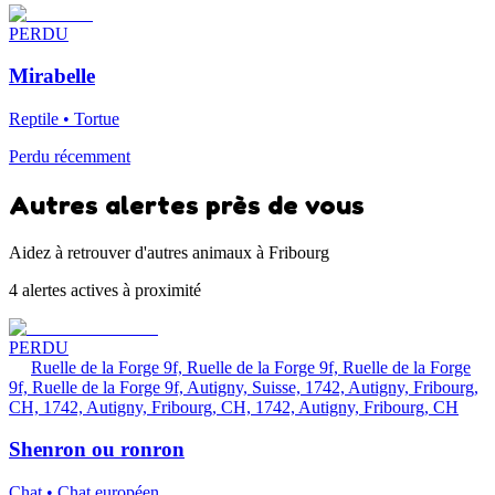
PERDU
Mirabelle
Reptile • Tortue
Perdu récemment
Autres alertes près de vous
Aidez à retrouver d'autres animaux à Fribourg
4 alertes actives à proximité
PERDU
Ruelle de la Forge 9f, Ruelle de la Forge 9f, Ruelle de la Forge
9f, Ruelle de la Forge 9f, Autigny, Suisse, 1742, Autigny, Fribourg,
CH, 1742, Autigny, Fribourg, CH, 1742, Autigny, Fribourg, CH
Shenron ou ronron
Chat • Chat européen