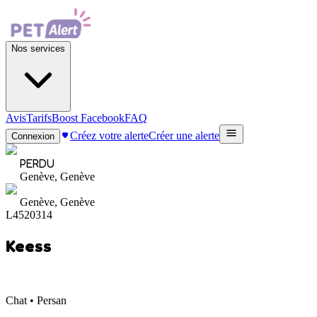
Nos services
Avis
Tarifs
Boost Facebook
FAQ
Créez votre alerte
Créer une alerte
Connexion
PERDU
Genève, Genève
Genève, Genève
L4520314
Keess
Chat • Persan