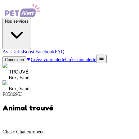
Nos services
Avis
Tarifs
Boost Facebook
FAQ
Créez votre alerte
Créer une alerte
Connexion
TROUVÉ
Bex, Vaud
Bex, Vaud
F8586953
Animal trouvé
Chat • Chat européen