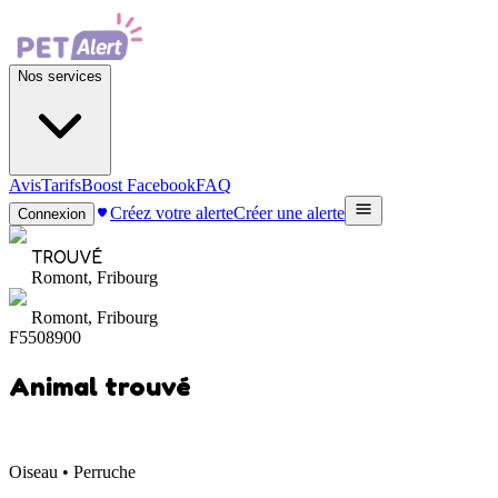
Nos services
Avis
Tarifs
Boost Facebook
FAQ
Créez votre alerte
Créer une alerte
Connexion
TROUVÉ
Romont, Fribourg
Romont, Fribourg
F5508900
Animal trouvé
Oiseau • Perruche