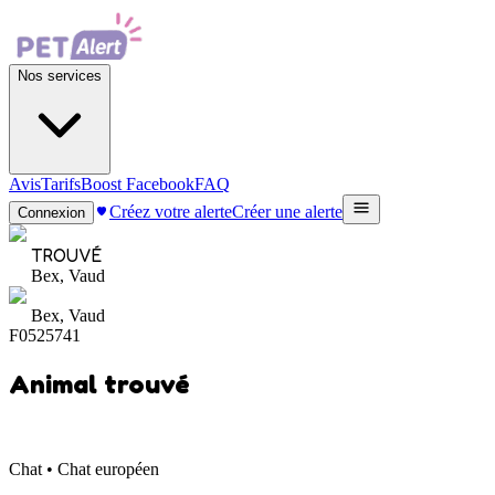
Nos services
Avis
Tarifs
Boost Facebook
FAQ
Créez votre alerte
Créer une alerte
Connexion
TROUVÉ
Bex, Vaud
Bex, Vaud
F0525741
Animal trouvé
Chat • Chat européen