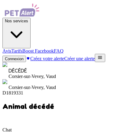
Nos services
Avis
Tarifs
Boost Facebook
FAQ
Créez votre alerte
Créer une alerte
Connexion
DÉCÉDÉ
Corsier-sur-Vevey, Vaud
Corsier-sur-Vevey, Vaud
D1819331
Animal décédé
Chat