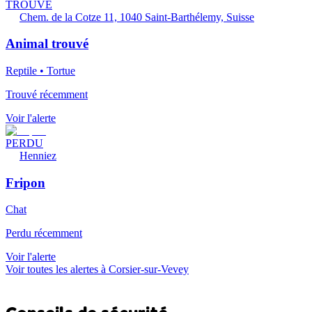
TROUVÉ
Chem. de la Cotze 11, 1040 Saint-Barthélemy, Suisse
Animal trouvé
Reptile • Tortue
Trouvé récemment
Voir l'alerte
PERDU
Henniez
Fripon
Chat
Perdu récemment
Voir l'alerte
Voir toutes les alertes à Corsier-sur-Vevey