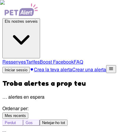
Els nostres serveis
Ressenyes
Tarifes
Boost Facebook
FAQ
Crea la teva alerta
Crear una alerta
Iniciar sessio
Troba alertes a prop teu
…
alertes en espera
Ordenar per:
Mes recents
Perdut
Gos
Netejar-ho tot