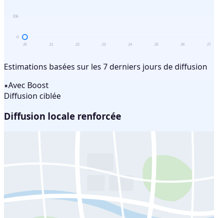
10k
0
J0
J1
J2
J3
J4
J5
J6
J7
Estimations basées sur les 7 derniers jours de diffusion
Avec Boost
Diffusion ciblée
Diffusion locale renforcée