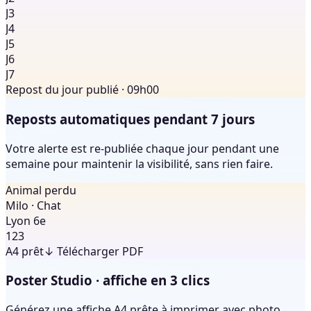
J3
J4
J5
J6
J7
Repost du jour publié · 09h00
Reposts automatiques pendant 7 jours
Votre alerte est re-publiée chaque jour pendant une
semaine pour maintenir la visibilité, sans rien faire.
Animal perdu
Milo · Chat
Lyon 6e
1
2
3
A4 prêt
↓ Télécharger PDF
Poster Studio · affiche en 3 clics
Générez une affiche A4 prête à imprimer avec photo,