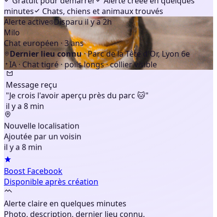
Gratuit pour démarrer
Alerte créée en quelques
minutes
Chats, chiens et animaux trouvés
Alerte active
Disparu il y a 2h
Milo
Chat européen · 3 ans
Dernier lieu connu
· Parc de la Tête d'Or, Lyon 6e
IA · Chat tigré · poils longs · collier visible
Message reçu
"Je crois l'avoir aperçu près du parc 🐱"
il y a 8 min
Nouvelle localisation
Ajoutée par un voisin
il y a 8 min
Boost Facebook
Disponible après création
Alerte claire en quelques minutes
Photo, description, dernier lieu connu.